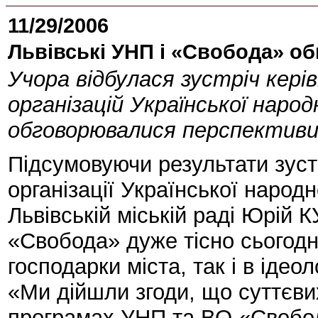
11/29/2006
Львівські УНП і «Свобода» о
Учора відбулася зустріч керів
організацій Української народ
обговорювалися перспективи 
Підсумовуючи результати зустр
організації Української народн
Львівській міській раді Юрій
«Свобода» дуже тісно сьогодн
господарки міста, так і в ідео
«Ми дійшли згоди, що суттєви
програмах УНП та ВО «Свобод