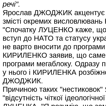
речі".
Ярослав ДЖОДЖИК акцентує ув
змісті окремих висловлюван
"Спочатку ЛУЦЕНКО каже, що 
вступ до НАТО та статусу укр
не варто вносити до програми
КИРИЛЕНКО заявив, що саме 
програми мегаблоку. Одразу 
у нього і КИРИЛЕНКА розбіжно
ДЖОДЖИК.
Причиною таких "нестиковок
"відсутність чіткої ідеологічн