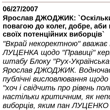
06/27/2007
Ярослав ДЖОДЖИК: `Оскільки
повагою до колег, добре, аби
своїх потенційних виборців`
"Вкрай некоректною" вважає
ЛУЦЕНКА щодо "Правиці" кер
штабу Блоку "Рух-Українська
Ярослав ДЖОДЖИК. Водночас 
публічні висловлювання щодо
"хоч і свідчить про рівень по
настільки критичним, як неп
виборців, яким пан ЛУЦЕНКО 