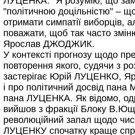
ЛУЦЕНКА. "Я розумію, що зам
"політичною доцільністю" – щ
отримати симпатії виборців, а
поважати, щоб так часто зміню
Ярослав ДЖОДЖИК.
У контексті прогнозу щодо прец
повторення якого, судячи з р
застерігає Юрій ЛУЦЕНКО, Я
і про політичний досвід пана
пана ЛУЦЕНКА. Як відомо, одр
вийшов з фракції Блоку В.Ющ
революційний запал щодо чист
ЛУЦЕНКУ спочатку краще спря