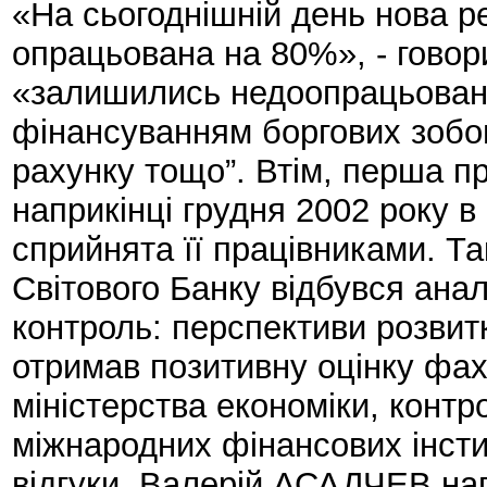
«На сьогоднішній день нова р
опрацьована на 80%», - говор
«залишились недоопрацьованим
фінансуванням боргових зобов
рахунку тощо”. Втім, перша п
наприкінці грудня 2002 року в
сприйнята її працівниками. Т
Світового Банку відбувся ана
контроль: перспективи розвит
отримав позитивну оцінку фахі
міністерства економіки, контр
міжнародних фінансових інсти
відгуки, Валерій АСАДЧЕВ на