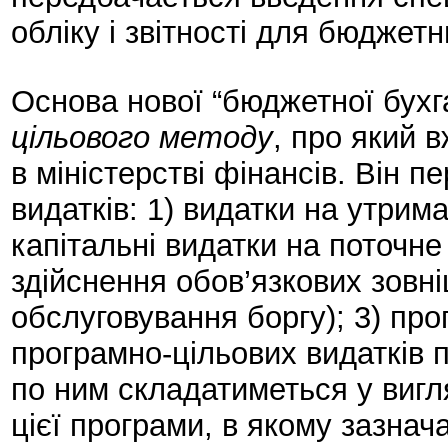
обліку і звітності для бюджетн
Основа нової “бюджетної бухга
цільового методу
, про який 
в міністерстві фінансів. Він п
видатків: 1) видатки на утрим
капітальні видатки на поточне
здійснення обов’язкових зовн
обслуговування боргу); 3) про
програмно-цільових видатків п
по ним складатиметься у вигл
цієї програми, в якому зазнач