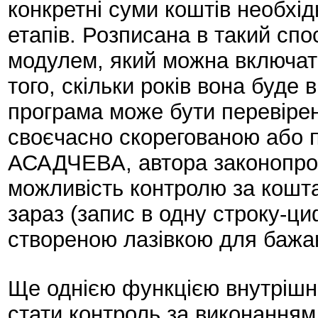
конкретні суми коштів необхідн
етапів. Розписана в такий сп
модулем, який можна включати
того, скільки років вона буде
програма може бути перевірен
своєчасно скорегованою або 
АСАДЧЕВА, автора законопроек
можливість контролю за коштам
зараз (запис в одну строку-ци
створеною лазівкою для бажаю
Ще однією функцією внутрішнь
стати контроль за виконанням