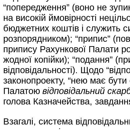
“попередження” (воно не зупи
на високій ймовірності неціл
бюджетних коштів і служить 
розпорядником); “припис” (по
припису Рахункової Палати р
жодної копійки); “подання” (п
відповідальності). Щодо “відп
законопроекту, “нею має бути
Палатою
відповідальний скар
голова Казначейства, завдання
Взагалі, система відповідаль