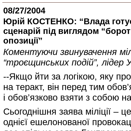
08/27/2004
Юрій КОСТЕНКО: “Влада готу
сценарій під виглядом “борот
опозиції”
Коментуючи звинувачення міл
“троєщинських подій”, ліде
--Якщо йти за логікою, яку пр
на теракт, він перед тим обо
і обов’язково взяти з собою на
Сьогоднішня заява міліції – ц
однієї ешелонованої провокац