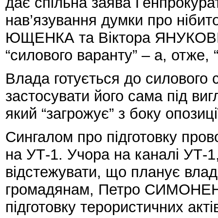
дає спільна заява Генпрокура
нав’язування думки про нібито
ЮЩЕНКА та Віктора ЯНУКОВИЧ
“силового варанту” – а, отже, 
Влада готується до силового 
застосувати його сама під ви
який “загрожує” з боку опозиці
Сингалом про підготовку пров
на УТ-1. Учора на каналі УТ-1
відстежувати, що планує влада
громадянам, Петро СИМОНЕНК
підготовку терористичних актів