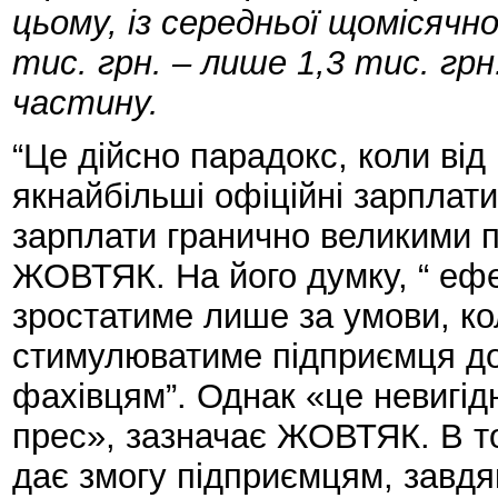
цьому, із середньої щомісячн
тис. грн. – лише 1,3 тис. грн
частину.
“Це дійсно парадокс, коли ві
якнайбільші офіційні зарплат
зарплати гранично великими п
ЖОВТЯК. На його думку, “ ефе
зростатиме лише за умови, ко
стимулюватиме підприємця до
фахівцям”. Однак «це невигід
прес», зазначає ЖОВТЯК. В т
дає змогу підприємцям, завдяк