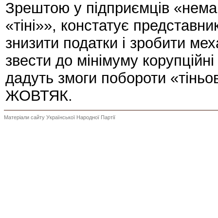
Зрештою у підприємців «нема 
«тіні»», констатує представн
знизити податки і зробити мех
звести до мінімуму корупційні
дадуть змоги побороти «тіньов
ЖОВТЯК.
Матеріали сайту Української Народної Партії