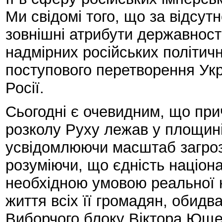
Ми свідомі того, що за відсутн
зовнішні атрибути державності
надмірних російських політичн
поступового перетворення Укра
Росії.
Сьогодні є очевидним, що при
розколу Руху лежав у площині 
усвідомлюючи масштаб загроз
розуміючи, що єдність націон
необхідною умовою реальної н
життя всіх її громадян, обид
Виборчого блоку Віктора Ющен