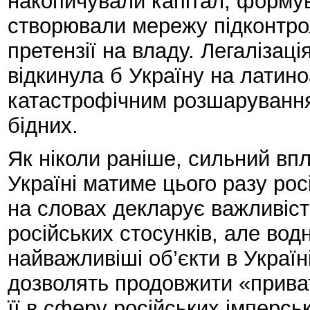
накопичували капітал, формув
створювали мережу підконтрол
претензії на владу. Легалізац
відкинула б Україну на латин
катастрофічним розшарування
бідних.
Як ніколи раніше, сильний впл
Україні матиме цього разу рос
на словах декларує важливіст
російських стосунків, але вод
найважливіші об’єкти в Україн
дозволять продовжити «приват
її в сферу російських імперськ