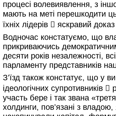
процесі волевиявлення, з іншо
мають на меті перешкодити ць
їхніх лідерів  яскравий доказ
Водночас констатуємо, що влад
прикриваючись демократичними
десяти років незалежності, 
парламенту представників на
З’їзд також констатує, що у в
ідеологічних супротивників  р
участь бере і так звана «трет
холдинги, пов’язані з владою, 