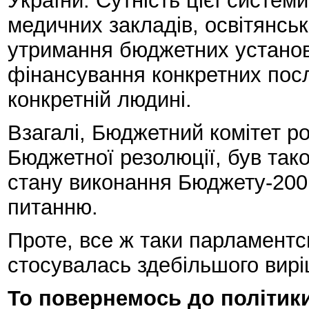
України. Сутність цієї систем
медичних закладів, освітянсь
утримання бюджетних установ
фінансування конкретних пос
конкретній людині.
Взагалі, Бюджетний комітет р
Бюджетної резолюції, був так
стану виконання Бюджету-2001
питанню.
Проте, все ж таки парламентс
стосувалась здебільшого вирі
То повернемось до політики