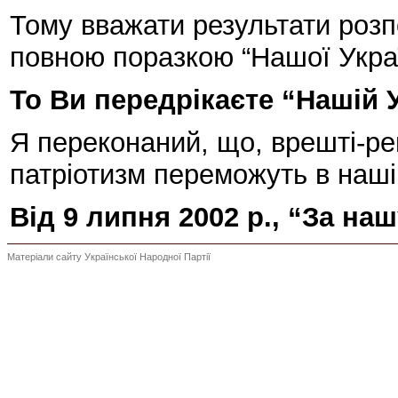
Тому вважати результати розп
повною поразкою “Нашої Украї
То Ви передрікаєте “Нашій 
Я переконаний, що, врешті-реш
патріотизм переможуть в нашій
Від 9 липня 2002 р., “За наш
Матеріали сайту Української Народної Партії