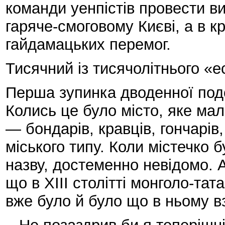
команди уенпістів провести в
гаряче-смоговому Києві, а в 
гайдамацьких перемог.
Тисячний із тисячолітнього «
Перша зупинка дводенної подо
Колись це було місто, яке мал
— бондарів, кравців, гончарів
міського типу. Коли містечко б
назву, достеменно невідомо. А
що в XIII столітті монголо-тат
вже було й було що в ньому в