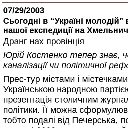
07/29/2003
Сьогодні в “Україні молодій”
нашої експедиції на Хмельни
Дранг нах провінція
Юрій Костенко тепер знає, чо
каналізації чи політичної ре
Прес-тур містами і містечкам
Українською народною партіє
презентація столичним журнал
політики. Її можна сформулюв
тобто подалі від Печерська, п