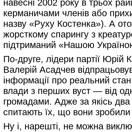
навесні 2002 року в трьох ра
керманичами членів або прихи
назву «Руху Костенка»). А ото
жорсткому спарингу з креатур
підтриманий «Нашою Україно
По-друге, лідери партії Юрій
Валерій Асадчев відпрацьову
інформації про реальний стан
влади з перших вуст — від од
громадами. Адже за якісь два
спитають їх, що вони зробили і
Ну і, нарешті, не можна викл