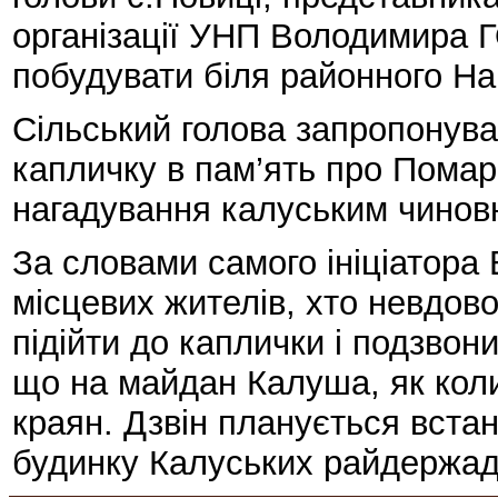
організації УНП Володимира 
побудувати біля районного На
Сільський голова запропонува
капличку в пам’ять про Пома
нагадування калуським чиновн
За словами самого ініціатор
місцевих жителів, хто невдов
підійти до каплички і подзвон
що на майдан Калуша, як коли
краян. Дзвін планується встан
будинку Калуських райдержадм