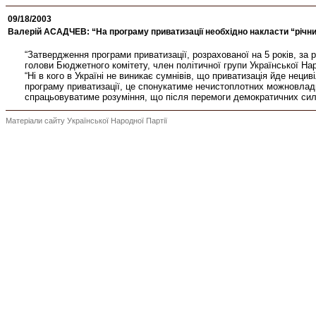
09/18/2003
Валерій АСАДЧЕВ: “На програму приватизації необхідно накласти “річни
“Затвердження програми приватизації, розрахованої на 5 років, за 
голови Бюджетного комітету, член політичної групи Української Нар
“Ні в кого в Україні не виникає сумнівів, що приватизація йде нец
програму приватизації, це спонукатиме нечистоплотних можновладці
спрацьовуватиме розуміння, що після перемоги демократичних сил, 
Матеріали сайту Української Народної Партії