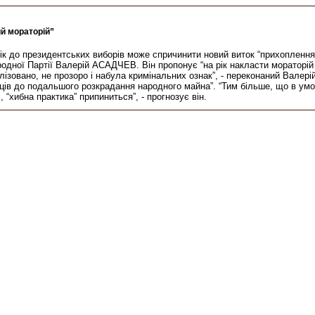
й мораторій”
рік до президентських виборів може спричинити новий виток “прихоплення”
одної Партії Валерій АСАДЧЕВ. Він пропонує “на рік накласти мораторій н
ивілізовано, не прозоро і набула кримінальних ознак”, - переконаний Вал
в до подальшого розкрадання народного майна”. “Тим більше, що в умова
“хибна практика” припиниться”, - прогнозує він.