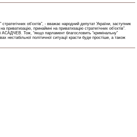
 стратегічних об’єктів”, - вважає народний депутат України, заступник
а приватизацію, принаймні на приватизацію стратегічних об’єктів”.
ерій АСАДЧЕВ. Тож, “якщо парламент благословить “кримінальну”
х нестабільної політичної ситуації красти буде простіше, а також