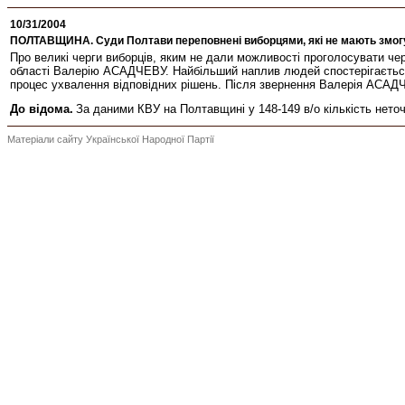
10/31/2004
ПОЛТАВЩИНА. Суди Полтави переповнені виборцями, які не мають змогу
Про великі черги виборців, яким не дали можливості проголосувати че
області Валерію АСАДЧЕВУ. Найбільший наплив людей спостерігається
процес ухвалення відповідних рішень. Після звернення Валерія АСАДЧ
До відома.
За даними КВУ на Полтавщині у 148-149 в/о кількість нето
Матеріали сайту Української Народної Партії