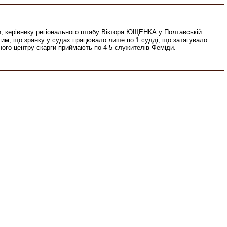
ни, керівнику регіонального штабу Віктора ЮЩЕНКА у Полтавській
им, що зранку у судах працювало лише по 1 судді, що затягувало
ого центру скарги приймають по 4-5 служителів Феміди.