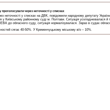
 проголосувати через неточності у списках
рез неточності у списках на ДВК, повідомили народному депутату Украї
 у Київському районному суді м. Полтави. Ситуація ускладнювалася й т
ЕВА до обласного суду, ситуація нормалізувалася. Зараз в судах обласн
чностей сягає 40-50%. У Кременчуцькому міському в/о – 10%.