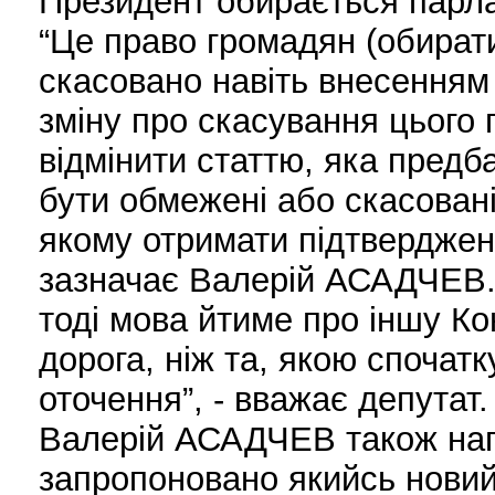
Президент обирається парл
“Це право громадян (обират
скасовано навіть внесенням 
зміну про скасування цього 
відмінити статтю, яка пред
бути обмежені або скасован
якому отримати підтвердженн
зазначає Валерій АСАДЧЕВ. 
тоді мова йтиме про іншу К
дорога, ніж та, якою спочатк
оточення”, - вважає депутат.
Валерій АСАДЧЕВ також наг
запропоновано якийсь новий 