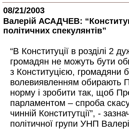
08/21/2003
Валерій АСАДЧЕВ: “Конституц
політичних спекулянтів”
“В Конституції в розділі 2 д
громадян не можуть бути обм
з Конституцією, громадяни 
волевиявленням обирають П
норму і зробити так, щоб П
парламентом – спроба скасу
чинній Конститутції”, - зазн
політичної групи УНП Вале