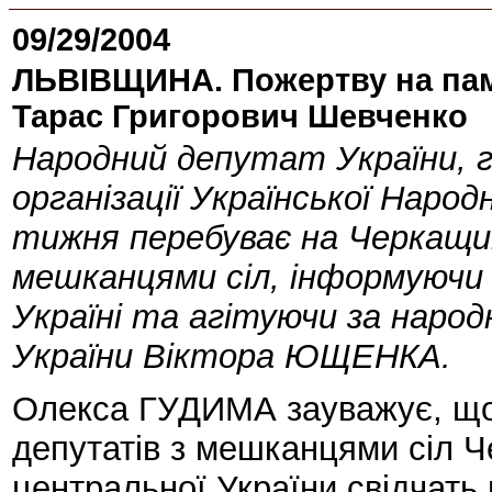
09/29/2004
ЛЬВІВЩИНА. Пожертву на пам
Тарас Григорович Шевченко
Народний депутат України, го
організації Української Наро
тижня перебуває на Черкащин
мешканцями сіл, інформуючи 
Україні та агітуючи за наро
України Віктора ЮЩЕНКА.
Олекса ГУДИМА зауважує, що 
депутатів з мешканцями сіл 
центральної України свідчать