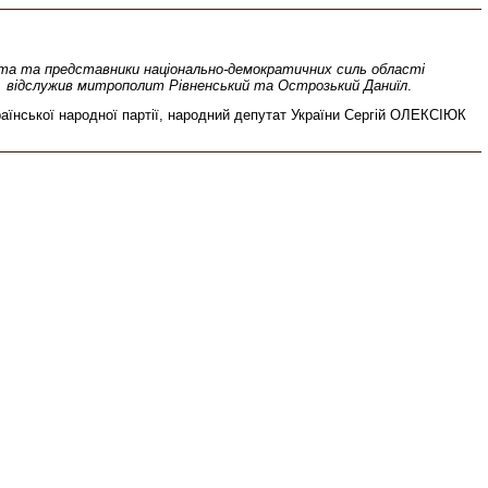
іста та представники національно-демократичних силь області
и, відслужив митрополит Рівненський та Острозький Даниїл
.
раїнської народної партії, народний депутат України Сергій ОЛЕКСІЮК