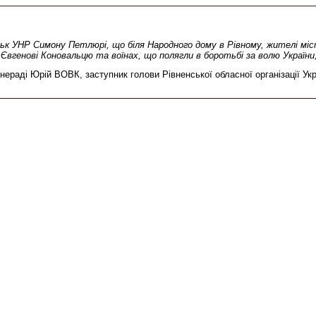
ськ УНР Симону Петлюрі, що біля Народного дому в Рівному, жителі м
Євгенові Коновальцю та воїнах, що полягли в боротьбі за волю Україн
нераді Юрій ВОВК, заступник голови Рівненської обласної організації Ук