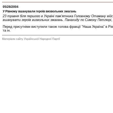
05/28/2004
У Рівному вшанували героїв визвольних змагань
23 травня біля першого в Україні пам’ятника Головному Отаману вій
вшанувати героїв визвольних змагань. Панахиду по Симону Петлюрі, 
Перед присутніми виступили також голова фракції “Наша Україна” в Рів
та ін.
Матеріали сайту Української Народної Партії