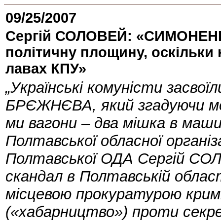
09/25/2007
Сергій СОЛОВЕЙ: «СИМОНЕНКО
політичну площину, оскільки 
лавах КПУ»
„Українські комуністи засвої
БРЄЖНЄВА, який згадуючи мо
ми вагони – два мішка в машин
Полтавської обласної організ
Полтавської ОДА Сергій СО
скандал в Полтавській облас
місцевою прокуратурою крим
(«хабарництво») проти секрет