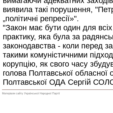
вимагаючи адекватних заходів
виявила такі порушення, "П
„політичні репресії»".
"Закон має бути один для вс
практику, яка була за радянсь
законодавства - коли перед зако
такими комуністичними підхо
корупцію, як свого часу збуду
голова Полтавської обласної о
Полтавської ОДА Сергій СОЛ
Матеріали сайту Української Народної Партії