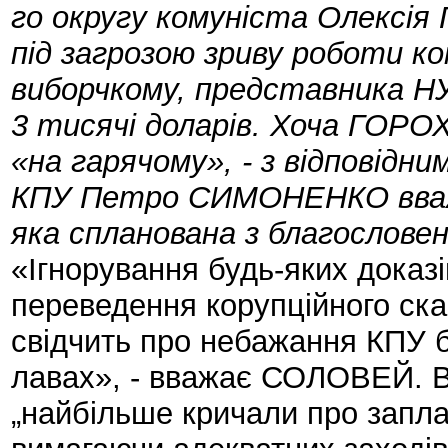
го округу комуніста Олексі
під загрозою зриву роботи ко
виборчкому, представника Н
3 тисячі доларів. Хоча ГОР
«на гарячому», - з відповідним
КПУ Петро СИМОНЕНКО вважа
яка спланована з благослове
«Ігнорування будь-яких доказ
переведення корупційного ск
свідчить про небажання КПУ б
лавах», - вважає СОЛОВЕЙ. В
„найбільше кричали про запла