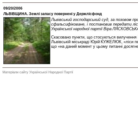
09/20/2006
ЛЬВІВЩИНА. Землі запасу повернені у Держлісфонд
Львівський господарський суд, за позовом п
сфальсифіковане, і постановив передати ліс
Української народної партії Віра
ЛЯСКОВСЬК
Скасовано пункти, що стосуються вилучення 32
Львівській міськраді Юрій
КУЖЕЛЮК
,
«ліси п
що «на даний момент у цьому питанні досягне
Матеріали сайту Української Народної Партії