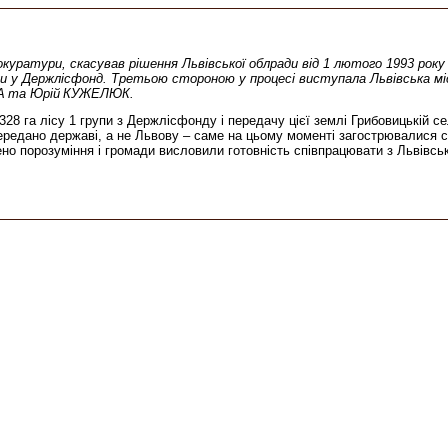
рокуратури, скасував рішення Львівської облради від 1 лютого 1993 рок
и у Держлісфонд. Третьою стороною у процесі виступала Львівська місь
А
та Юрій
КУЖЕЛЮ
К.
8 га лісу 1 групи з Держлісфонду і передачу цієї землі Грибовицькій се
ередано державі, а не Львову – саме на цьому моменті загострювалися 
но порозуміння і громади висловили готовність співпрацювати з Львівсь