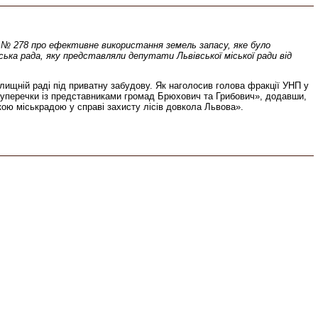
у № 278 про ефективне використання земель запасу, яке було
ка рада, яку представляли депутати Львівської міської ради від
лищній раді під приватну забудову. Як наголосив голова фракції УНП у
суперечки із представниками громад Брюхович та Грибович», додавши,
кою міськрадою у справі захисту лісів довкола Львова».