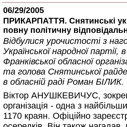
06/29/2005
ПРИКАРПАТТЯ. Снятинські укр
повну політичну відповідальн
Відбулися урочистості з наго
Української народної партії, 
Франківської обласної орга
та голова Снятинської райде
в обласній раді Роман БІЛИК.
Віктор АНУШКЕВИЧУС, зокрем
організація - одна з найбільши
1170 краян. Офіційно зареєст
осередків. Він також нагадав,