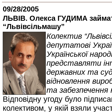
09/28/2005
ЛЬВІВ. Олекса ГУДИМА займа
“Львівсільмашу”
Колектив “Львівс
депутатові Украї
Української народ
представляти інт
державних та судо
відновлення виро
та забезпечення 
Відповідну угоду було підписан
колективом, у якій взяли учас