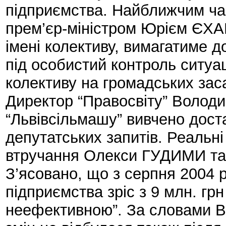
підприємства. Найближчим ча
прем’єр-міністром Юрієм ЄХ
імені колективу, вимагатиме 
під особистий контроль ситуа
колективу на громадських зас
Директор “Правосвіту” Волод
“Львівсільмашу” вивчено дост
депутатських запитів. Реальні
втручання Олекси ГУДИМИ та й
З’ясовано, що з серпня 2004 
підприємства зріс з 9 млн. грн
неефективною”. За словами 