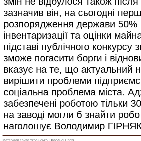
змін не відбулося також після
зазначив він, на сьогодні пе
розпорядження держави 50% п
інвентаризації та оцінки май
підставі публічного конкурсу 
зможе погасити борги і віднов
вказує на те, що актуальний 
вирішити проблеми підприємс
соціальна проблема міста. Адж
забезпечені роботою тільки 3
на заводі могли б знайти роботу
наголошує Володимир ГІРНЯК
Матеріали сайту Української Народної Партії