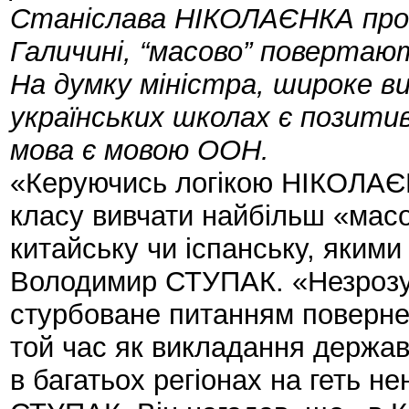
Станіслава НІКОЛАЄНКА про т
Галичині, “масово” повертают
На думку міністра, широке ви
українських школах є позитив
мова є мовою ООН.
«Керуючись логікою НІКОЛАЄН
класу вивчати найбільш «масо
китайську чи іспанську, якими
Володимир СТУПАК. «Незрозум
стурбоване питанням повернен
той час як викладання держа
в багатьох регіонах на геть н