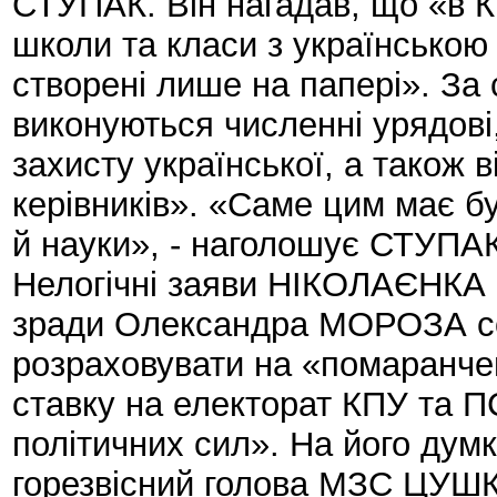
СТУПАК. Він нагадав, що «в К
школи та класи з українською
створені лише на папері». З
виконуються численні урядові,
захисту української, а також в
керівників». «Саме цим має б
й науки», - наголошує СТУПАК
Нелогічні заяви НІКОЛАЄНКА
зради Олександра МОРОЗА со
розраховувати на «помаранчев
ставку на електорат КПУ та П
політичних сил». На його думк
горезвісний голова МЗС ЦУШКО