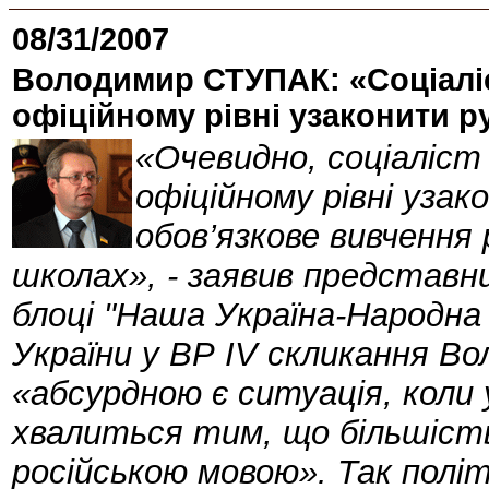
08/31/2007
Володимир СТУПАК: «Соціалі
офіційному рівні узаконити р
«Очевидно, соціаліс
офіційному рівні узак
обов’язкове вивчення 
школах», - заявив представни
блоці "Наша Україна-Народн
України у ВР IV скликання В
«абсурдною є ситуація, коли 
хвалиться тим, що більшість
російською мовою». Так полі