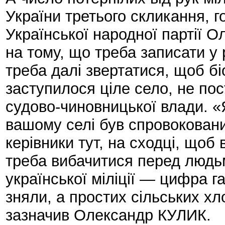
України третього скликання, г
Української народної партії 
на тому, що треба записати у 
треба далі звертатися, щоб бі
заступилося ціле село, не по
судово-чиновницької влади. «
вашому селі був спровокований
керівники тут, на сходці, щоб 
треба вибачитися перед людь
української міліції — цифра
зняли, а простих сільських хл
зазначив Олександр КУЛИК.