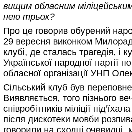
вищим обласним міліцейськи
нею трьох?
Про це говорив обурений народ
29 вересня виконком Милораді
клубі, де сталась трагедія, і
Української народної партії п
обласної організації УНП Ол
Сільський клуб був переповне
Виявляється, того пізнього ве
співробітників міліції під’їхал
після дискотеки мовби розпив
говорили на сходці очевидці, 