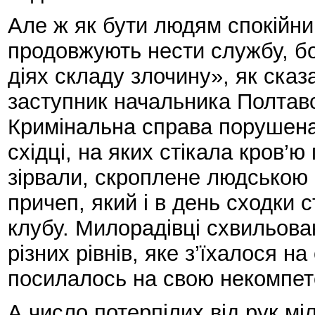
Але ж як бути людям спокійним
продовжують нести службу, бо
діях складу злочину», як сказа
заступник начальника Полтавс
Кримінальна справа порушена,
східці, на яких стікала кров’ю
зірвали, скроплене людською 
причеп, який і в день сходки 
клубу. Милорадівці схвильован
різних рівнів, яке з’їхалося н
посилалось на свою некомпет
А число потерпілих від рук мі