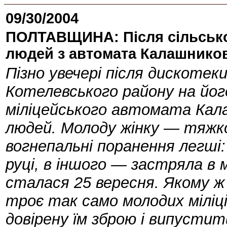
09/30/2004
ПОЛТАВЩИНА: Після сільської
людей з автомата Калашнико
Пізно увечері після дискотек
Котелевського району на його
міліцейського автомата Кал
людей. Молоду жінку — тяжко
вогнепальні поранення легші:
руці, в іншого — застряла в м
сталася 25 вересня. Якому ж
троє так само молодих міліц
довірену їм зброю і випусти