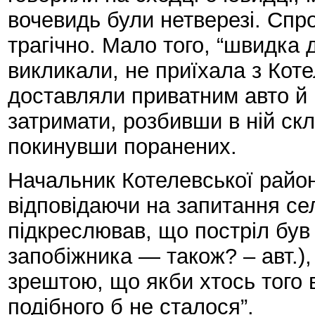
вочевидь були нетверезі. Спр
трагічно. Мало того, “швидка 
викликали, не приїхала з Коте
доставляли приватним авто й 
затримати, розбивши в ній скло
покинувши поранених.
Начальник Котелевської райо
відповідаючи на запитання сел
підкреслював, що постріл був 
запобіжника — також? – авт.),
зрештою, що якби хтось того 
подібного б не сталося”.