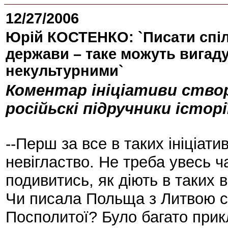
12/27/2006
Юрій КОСТЕНКО: `Писати спіль
держави – таке можуть вигаду
некультурними`
Коментар ініціативи створ
російьскі підручники історі
--Перш за все в таких ініціат
невігластво. Не треба увесь ч
подивитись, як діють в таких в
Чи писала Польща з Литвою спі
Посполитої? Було багато прикл