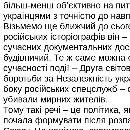
більш-менш об’єктивно на пита
українцями з точністю до нав
Візьмемо ще ближчий до сьог
російських історіографів він –
сучасних документальних дос
будівничий. Те ж саме можна 
сучасності події – Друга світ
боротьби за Незалежність укра
боку російських спецслужб – с
убивали мирних жителів.
Тому такі речі – це політика,
почала формувати після розпа