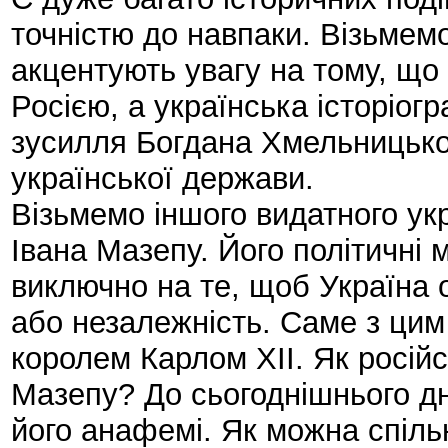
точністю до навпаки. Візьмем
акцентують увагу на тому, що 
Росією, а українська історіог
зусилля Богдана Хмельницько
української держави.
Візьмемо іншого видатного ук
Івана Мазепу. Його політичні
виключно на те, щоб Україна 
або незалежність. Саме з цим
королем Карлом XII. Як російс
Мазепу? До сьогоднішнього дн
його анафемі. Як можна спільн