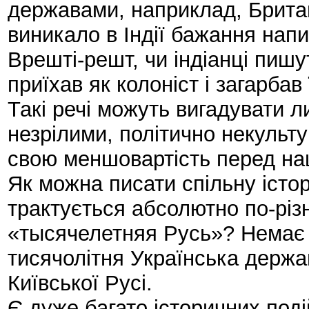
державами, наприклад, Британ
виникало в Індії бажання напи
Врешті-решт, чи індіанці пишут
приїхав як колоніст і загарба
Такі речі можуть вигадувати л
незрілими, політично некульт
свою меншовартість перед на
Як можна писати спільну істор
трактується абсолютно по-різ
«тысячелетняя Русь»? Немає 
тисячолітня Українська держав
Київської Русі.
Є дуже багато історичних поді