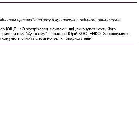
идентом присяги” в зв’язку з зустріччю з лідерами національно-
ктор ЮЩЕНКО зустрічався з силами, які „виконуватимуть його
повторилися в майбутньому”, - пояснив Юрій КОСТЕНКО. За зрозумілих
 комуністи сплять спокійно, як їх товариш Ленін”.