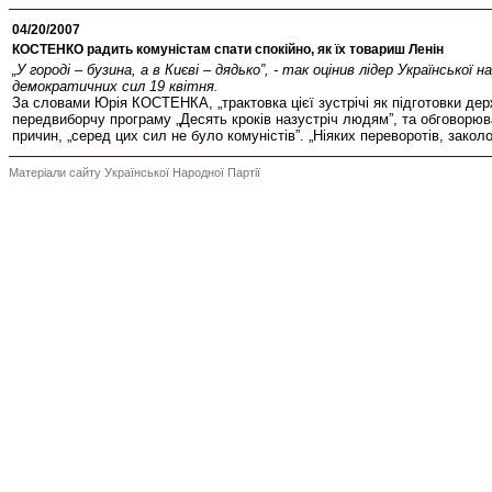
04/20/2007
КОСТЕНКО радить комуністам спати спокійно, як їх товариш Ленін
„У городі – бузина, а в Києві – дядько”, - так оцінив лідер Українсь
демократичних сил 19 квітня.
За словами Юрія КОСТЕНКА, „трактовка цієї зустрічі як підготовки де
передвиборчу програму „Десять кроків назустріч людям”, та обговорюва
причин, „серед цих сил не було комуністів”. „Ніяких переворотів, зако
Матеріали сайту Української Народної Партії