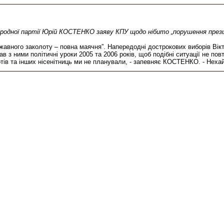
кої народної партії Юрій КОСТЕНКО заяву КПУ щодо нібито „порушення през
ржавного заколоту – повна маячня”. Напередодні дострокових виборів Ві
в з ними політичні уроки 2005 та 2006 років, щоб подібні ситуації не 
лотів та інших нісенітниць ми не планували, - запевняє КОСТЕНКО. - Нехай