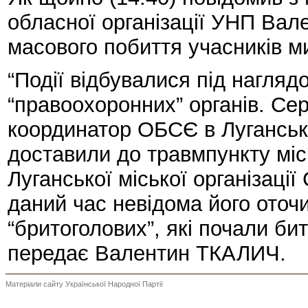
обласної організації УНП Вал
масового побиття учасників ми
“Події відбувалися під нагляд
“правоохоронних” органів. Се
координатор ОБСЄ в Лугансь
доставили до травмпункту міс
Луганської міської організа
даний час невідома його оточи
“бритоголових”, які почали би
передає Валентин ТКАЛИЧ.
Матеріали сайту Української Народної Партії