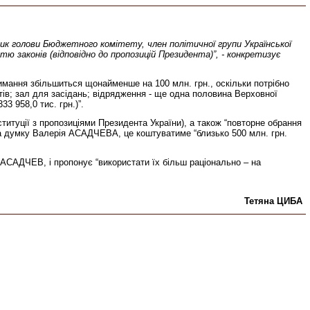
к голови Бюджетного комітету, член політичної групи Української
 законів (відповідно до пропозицій Президента)”, - конкретизує
имання збільшиться щонайменше на 100 млн. грн., оскільки потрібно
етів; зал для засідань; відрядження - ще одна половина Верховної
3 958,0 тис. грн.)”.
итуції з пропозиціями Президента України), а також “повторне обрання
На думку Валерія АСАДЧЕВА, це коштуватиме “близько 500 млн. грн.
АСАДЧЕВ, і пропонує “використати їх більш раціонально – на
Тетяна ЦИБА