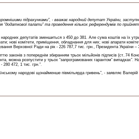
омнішими підрахунками”, - вважає народний депутат України, заступни
 “додаткової палати” та проведення кількох референдумів по прийняттю
народних депутатів зменшиться з 450 до 381. Але сума коштів на їх утр
лати; нові комітети, приміщення, обладнання для них; нові апарати коміт
ання Верховної Ради на рік - 226 787,7 тис. грн., Президента України – 33
 законів з попереднім збиранням трьох мільйонів підписів (ст..74 Конст
ента, можна розпустити у трьох “запрограмованих гарантом” випадках”. 
280 472, 1 тис. грн.”.
їнському народові щонайменше півмільярда гривень”, - заявляє Валерій 