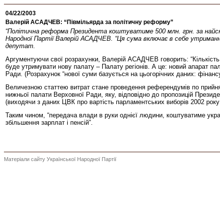
04/22/2003
Валерій АСАДЧЕВ: “Півмільярда за політичну реформу”
“Політична реформа Президента коштуватиме 500 млн. грн. за найскр
Народної Партії Валерій АСАДЧЕВ. “Ця сума включає в себе утримання
депутат.
Аргументуючи свої розрахунки, Валерій АСАДЧЕВ говорить: “Кількість 
буде утримувати нову палату – Палату регіонів. А це: новий апарат па
Ради. (Розрахунок “нової суми базується на цьогорічних даних: фінансув
Величезною статтею витрат стане проведення референдумів по прийняттю
нижньої палати Верховної Ради, яку, відповідно до пропозицій Презид
(виходячи з даних ЦВК про вартість парламентських виборів 2002 року - 
Таким чином, “передача влади в руки однієї людини, коштуватиме укра
збільшення зарплат і пенсій”.
Матеріали сайту Української Народної Партії