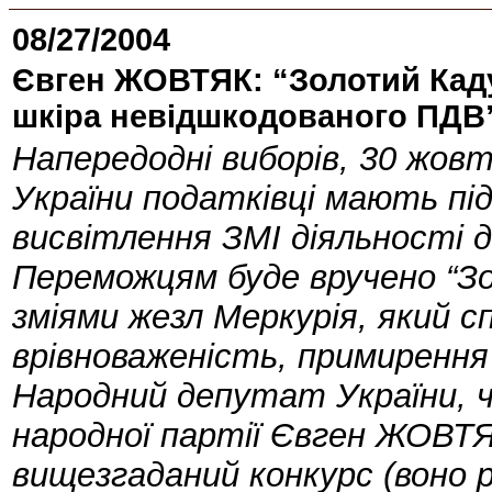
08/27/2004
Євген ЖОВТЯК: “Золотий Каду
шкіра невідшкодованого ПДВ
Напередодні виборів, 30 жовт
України податківці мають пі
висвітлення ЗМІ діяльності 
Переможцям буде вручено “З
зміями жезл Меркурія, який сп
врівноваженість, примирення
Народний депутат України, чл
народної партії Євген ЖОВТ
вищезгаданий конкурс (воно 