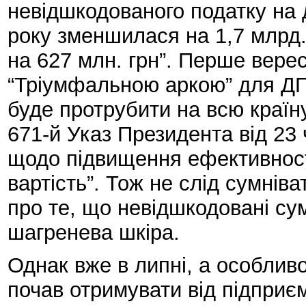
невідшкодованого податку на д
року зменшилася на 1,7 млрд.
на 627 млн. грн”. Перше вер
“Тріумфальною аркою” для ДПА
буде протрубити на всю країн
671-й Указ Президента від 23 
щодо підвищення ефективност
вартість”. Тож не слід сумні
про те, що невідшкодовані с
шагренева шкіра.
Однак вже в липні, а особливо
почав отримувати від підприєм