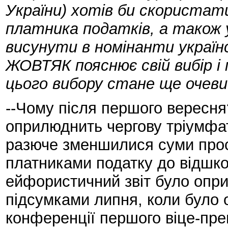
України) хотів би скористат
платника податків, а також 
висунути в номінанти українс
ЖОВТЯК пояснює свій вибір і
цього вибору стане ще очеви
--Чому після першого вересн
оприлюднить чергову тріумфат
разюче зменшилися суми прос
платниками податку до відшк
ейфористичний звіт було опр
підсумками липня, коли було 
конференції першого віце-пр