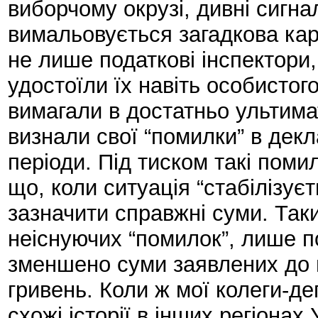
виборчому окрузі, дивні сигна
вимальовується загадкова ка
не лише податкові інспектори,
удостоїли їх навіть особистого
вимагали в достатньо ультима
визнали свої “помилки” в декл
періоди. Під тиском такі помил
що, коли ситуація “стабілізує
зазначити справжні суми. Та
неіснуючих “помилок”, лише п
зменшено суми заявлених до 
гривень. Коли ж мої колеги-де
схожі історії в інших регіонах