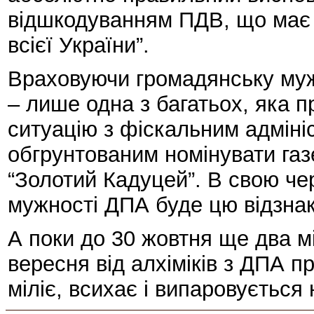
відшкодуванням ПДВ, що має 
всієї України”.
Враховуючи громадянську мужні
– лише одна з багатьох, яка 
ситуацію з фіскальним адміні
обгрунтованим номінувати газе
“Золотий Кадуцей”. В свою че
мужності ДПА буде цю відзнак
А поки до 30 жовтня ще два м
вересня від алхіміків з ДПА 
міліє, всихає і випаровується 