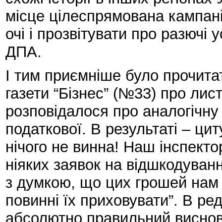
місце цілеспрямована кампані
очі і прозвітувати про разючі 
ДПА.
І тим приємніше було прочита
газети “Бізнес” (№33) про лис
розповідалося про аналогічну
податкової. В результаті – цит
нічого не винна! Наш інспекто
ніяких заявок на відшкодуван
з думкою, що цих грошей нам і
повинні їх приховувати”. В ре
абсолютно правильний висново