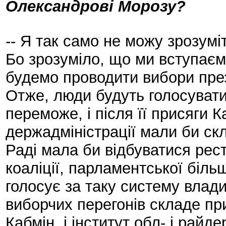
Олександрові Морозу?
-- Я так само не можу зрозумі
Бо зрозуміло, що ми вступаєм
будемо проводити вибори пре
Отже, люди будуть голосувати
переможе, і після її присяги К
держадміністрації мали би ск
Раді мала би відбуватися рес
коаліції, парламентської біль
голосує за таку систему влад
виборчих перегонів складе прис
Кабмін, і інститут обл- і рай