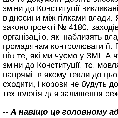
зміни до Конституції викликан
відносини між гілками влади. 
законопроекті № 4180, заходів,
організацію, які наблизять вл
громадянам контролювати її. П
ніж те, які ми чуємо у ЗМІ. А
зміни до Конституції, то, мовля
напрямі, в якому текли до цьог
сходити, і корови не будуть до
технологія для залишення реж
-- А навіщо це головному 