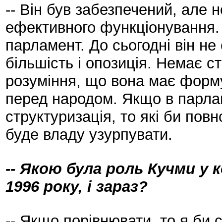
-- Він був забезпечений, але 
ефективного функціонування.
парламент. До сьогодні він не
більшість і опозиція. Немає с
розуміння, що вона має форму
перед народом. Якщо в парлам
структуризація, то які би пов
буде владу узурпувати.
-- Якою була роль Кучми у
1996 року, і зараз?
-- Якщо порівнювати, то я би