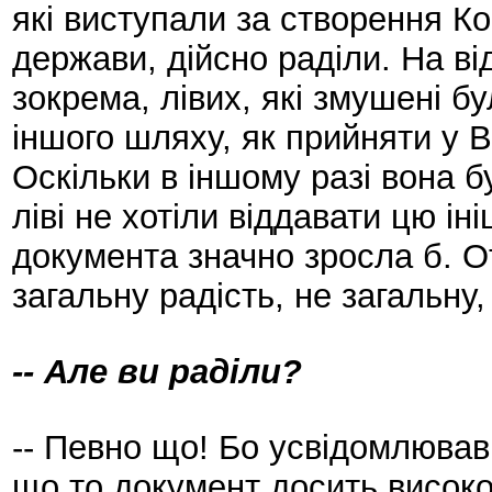
які виступали за створення Ко
держави, дійсно раділи. На від
зокрема, лівих, які змушені бу
іншого шляху, як прийняти у 
Оскільки в іншому разі вона 
ліві не хотіли віддавати цю ін
документа значно зросла б. О
загальну радість, не загальну
-- Але ви раділи?
-- Певно що! Бо усвідомлював
що то документ досить високог