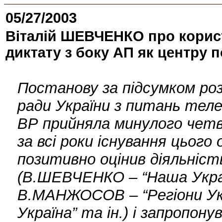
05/27/2003
Віталій ШЕВЧЕНКО про корист
диктату з боку АП як центру 
Постанову за підсумком роз
ради України з питань телеб
ВР прийняла минулого четве
за всі роки існування цьог
позитивно оцінив діяльніст
(В.ШЕВЧЕНКО – “Наша Укра
В.МАНЖОСОВ – “Регіони Укр
Україна” та ін.) і запропону