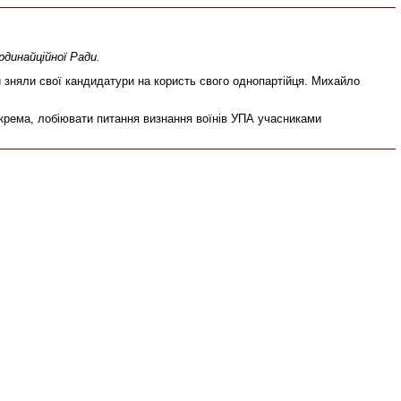
рдинайційної Ради.
яли свої кандидатури на користь свого однопартійця. Михайло
крема, лобіювати питання визнання воїнів УПА учасниками