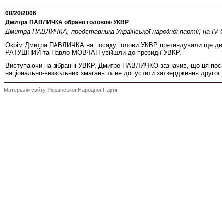
08/20/2006
Дмитра ПАВЛИЧКА обрано головою УКВР
Дмитра ПАВЛИЧКА, представника Української народної партії, на IV 
Окрім Дмитра ПАВЛИЧКА на посаду голови УКВР претендували ще два
РАТУШНИЙ та Павло МОВЧАН увійшли до президії УВКР.
Виступаючи на зібранні УВКР, Дмитро ПАВЛИЧКО зазначив, що ця посад
національно-визвольних змагань та не допустити затвердження другої 
Матеріали сайту Української Народної Партії