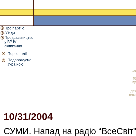
Про партію
З`їзди
Представництво
у ВР IV
скликання
Персоналії
Подорожуємо
Україною
ко
01
ву
диз
плат
10/31/2004
04:18 PM
СУМИ. Напад на радіо “ВсеСвіт