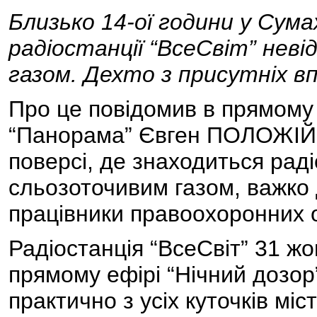
Близько 14-ої години у Сума
радіостанції “ВсеСвіт” неві
газом. Дехто з присутніх вп
Про це повідомив в прямому 
“Панорама” Євген ПОЛОЖІЙ. 
поверсі, де знаходиться рад
сльозоточивим газом, важко 
працівники правоохоронних о
Радіостанція “ВсеСвіт” 31 ж
прямому ефірі “Нічний дозор
практично з усіх куточків міст