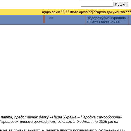
??|??
??|??
???
Аудіо архів
Фото архів
Архів документів
>>
Подорожуємо Україною -
40 міст і містечок >>
 партії, представник блоку «Наша Україна – Народна самооборона»
рошових внесків громадянам, оскільки в бюджеті на 2025 рік на
ь не за призначенням". «Давайте просто порівняємо: у бюдженті-2006