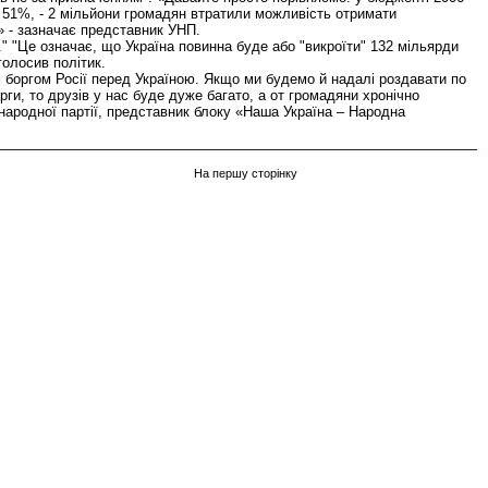
о 51%, - 2 мільйони громадян втратили можливість отримати
» - зазначає представник УНП.
"Це означає, що Україна повинна буде або "викроїти" 132 мільярди
олосив політик.
 боргом Росії перед Україною. Якщо ми будемо й надалі роздавати по
рги, то друзів у нас буде дуже багато, а от громадяни хронічно
народної партії, представник блоку «Наша Україна – Народна
На першу сторінку