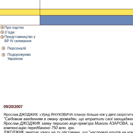
Про партію
З`їзди
Представництво у
ВР IV скликання
Персоналії
Подорожуємо
Україною
09/20/2007
05:27 PM
Ярослав ДЖОДЖИК: «Уряд ЯНУКОВИЧА планує більше ніж у двічі скоротити 
"Свідомим введенням в оману громадян, що втратили свої заощадженн
Ярослав ДЖОДЖИК заяву першого віце-прем’єра Миколи АЗАРОВА, що на
компенсацію передбачено 750 млн. грн.
ДЖОДЖИК звертає увагу на ту обставину, що "насправді коштів на комп