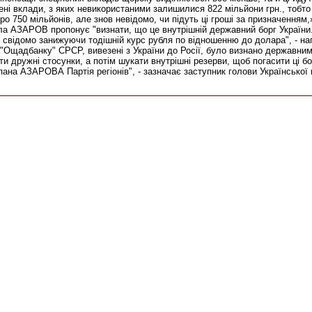
нені вклади, з яких невикористаними залишилися 822 мільйони грн., тобт
 750 мільйонів, але знов невідомо, чи підуть ці гроші за призначенням,
АЗАРОВ пропонує "визнати, що це внутрішній державний борг України." 
свідомо занижуючи тодішній курс рубля по відношенню до долара", - наг
Ощадбанку" СРСР, вивезені з України до Росії, було визнано державним
ти дружні стосунки, а потім шукати внутрішні резерви, щоб погасити ці бо
на АЗАРОВА Партія регіонів", - зазначає заступник голови Української 