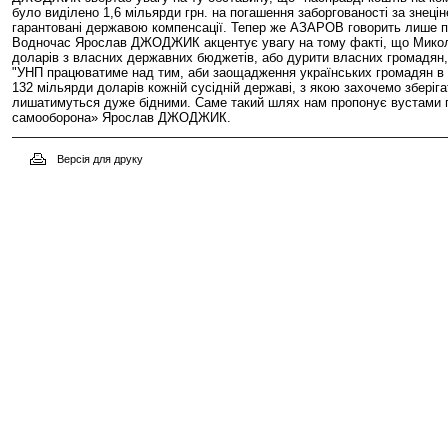
було виділено 1,6 мільярди грн. на погашення заборгованості за знеці
гарантовані державою компенсації. Тепер же АЗАРОВ говорить лише про
Водночас Ярослав ДЖОДЖИК акцентує увагу на тому факті, що Микола 
доларів з власних державних бюджетів, або дурити власних громадян, 
"УНП працюватиме над тим, аби заощадження українських громадян в "
132 мільярди доларів кожній сусідній державі, з якою захочемо зберіга
лишатимуться дуже бідними. Саме такий шлях нам пропонує вустами па
самооборона» Ярослав ДЖОДЖИК.
Версія для друку