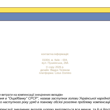
контактна інформація:
01004, м. Київ – 004,
вул. Пушкінська, 28А
© copy 2026 р.
дизайн:
Віадук-Телеком
платформа: Lotus Domino
витрати на компенсації знецінених вкладів»
я в "Ощадбанку" СРСР", назвав заступник голови Української народної
ступного року уряд в повному обсязі розгляне проблему компенсації г
енсації знецінених вкладів щороку виділяються все менше, та й ці йдут