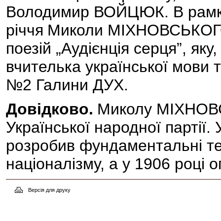
Володимир ВОЙЦЮК. В рамках
річчя
Миколи МІХНОВСЬКОГО, 
поезій „Аудієнція серця”, як
вчителька української мови 
№2 Галини ДУХ.
Довідково.
Миколу МІХНОВ
Української народної партії. 
розробив фундаментальні те
націоналізму, а у 1906 році 
Версія для друку