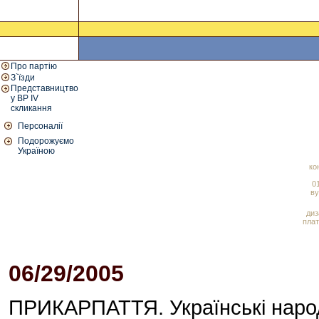
Про партію
З`їзди
Представництво
у ВР IV
скликання
Персоналії
Подорожуємо
Україною
ко
01
ву
диз
плат
06/29/2005
02:33 PM
ПРИКАРПАТТЯ. Українські народн