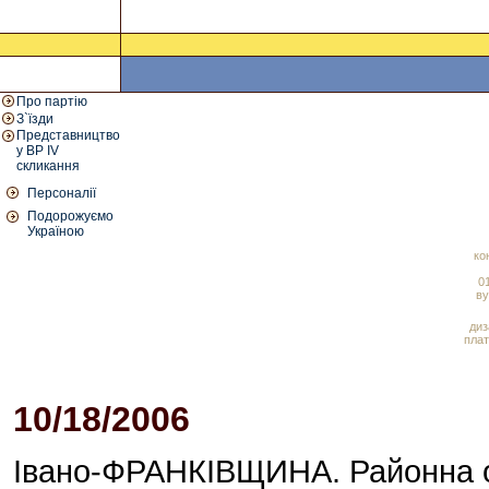
Про партію
З`їзди
Представництво
у ВР IV
скликання
Персоналії
Подорожуємо
Україною
ко
01
ву
диз
плат
10/18/2006
01:23 PM
Івано-ФРАНКІВЩИНА. Районна о