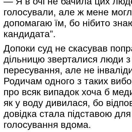
— Я в очі не бачила цих люде
голосували, але ж мене могл
допомагаю їм, бо нібито зна
кандидата”.
Допоки суд не скасував попр
дільницю зверталися люди 
пересування, але не інвалід
Родичам одного з таких виб
про всяк випадок хоча б мед
як у воду дивилася, бо відп
довідка стала підставою для
голосування вдома.