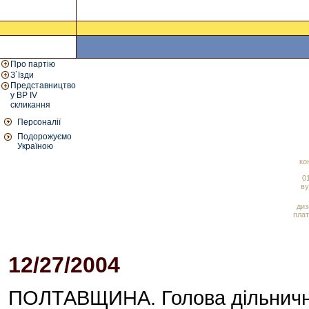
Про партію
З`їзди
Представництво
у ВР IV
скликання
Персоналії
Подорожуємо
Україною
ко
01
ву
диз
плат
12/27/2004
05:15 PM
ПОЛТАВЩИНА. Голова дільничної