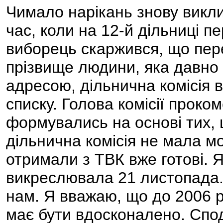
Чимало нарікань знову викли
час, коли на 12-й дільниці п
виборець скаржився, що пер
прізвище людини, яка давно
адресою, дільнична комісія 
списку. Голова комісії проко
формувались на основі тих, 
дільнична комісія не мала м
отримали з ТВК вже готові. Я
викреслювала 21 листопада.
нам. Я вважаю, що до 2006 р
має бути вдосконалено. Спод