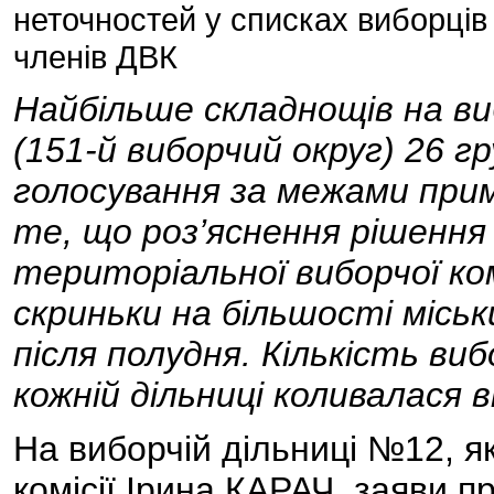
неточностей у списках виборців
членів ДВК
Найбільше складнощів на ви
(151-й виборчий округ) 26 гр
голосування за межами прим
те, що роз’яснення рішення
територіальної виборчої ком
скриньки на більшості міськ
після полудня. Кількість виб
кожній дільниці коливалася ві
На виборчій дільниці №12, я
комісії Ірина КАРАЧ, заяви 