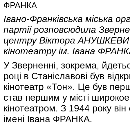
ФРАНКА
Івано-Франківська міська орг
партії розповсюдила Зверне
центру Віктора АНУШКЕВИЧ
кінотеатру ім. Івана ФРАНК
У Зверненні, зокрема, йдетьс
році в Станіславові був відк
кінотеатр «Тон». Це був перш
став першим у місті широко
кінотеатром. З 1944 року він
імені Івана ФРАНКА.