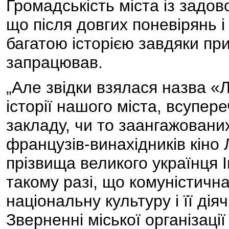
Громадськість міста із задов
що після довгих поневірянь і 
багатою історією завдяки прив
запрацював.
„Але звідки взялася назва «Л
історії нашого міста, всупер
закладу, чи то заангажовани
французів-винахідників кіно
прізвища великого українця 
такому разі, що комуністич
національну культуру і її діяч
Зверненні міської організаці