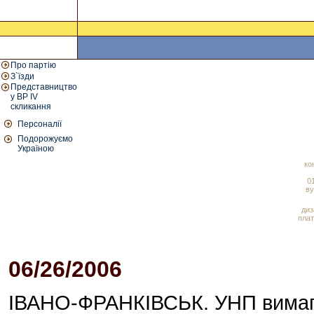
Про партію
З`їзди
Представництво
у ВР IV
скликання
Персоналії
Подорожуємо
Україною
ко
01
ву
диз
плат
06/26/2006
01:43 PM
ІВАНО-ФРАНКІВСЬК. УНП вимагає