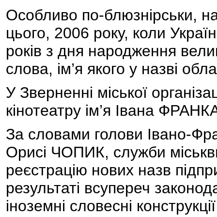
Особливо по-блюзнірськи, н
цього, 2006 року, коли Україн
років з дня народження вели
слова, ім’я якого у назві обл
У Зверненні міської організ
кінотеатру ім’я Івана ФРАНКА
За словами голови Івано-Фран
Орисі ЧОПИК, служби міськви
реєстрацію нових назв підпр
результаті всупереч законод
іноземні словесні конструкці