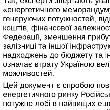
Так, експерти звертають увагу
«енергетичного меморандуму
генеруючих потужностей, від
коштів, фінансової залежност
Федерації, зменшення прибут
залізниці та іншої інфрастру
надходжень до бюджету та і
означає втрату Україною ве
можливостей.
Цей документ є спробою пов
енергетичного ринку Російс
потужне лобі в найвищих еше