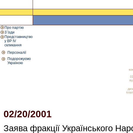
Про партію
З`їзди
Представництво
у ВР IV
скликання
Персоналії
Подорожуємо
Україною
ко
01
ву
диз
плат
02/20/2001
05:53 PM
Заява фракції Українського Нар