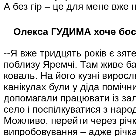
А без гір – це для мене вже н
Олекса ГУДИМА хоче босо
--Я вже тридцять років є зят
поблизу Яремчі. Там живе бат
коваль. На його кузні виросли
канікулах були у діда помічн
допомагали працювати із зал
село і поспілкуватися з наро
Можливо, перейти через річк
випробовування – адже річка