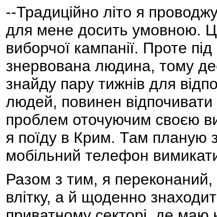
--Традиційно літо я проводжу
для мене досить умовною. Ц
виборчої кампанії. Проте під
знервована людина, тому дес
знайду пару тижнів для відп
людей, повинен відпочивати 
проблем оточуючим своєю ви
я поїду в Крим. Там планую 
мобільний телефон вимикати
Разом з тим, я переконаний,
влітку, а й щоденно знаходити
приватному секторі, де маю 