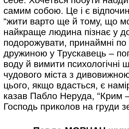
себе. Хочеться побути наодин
самим собою. Це і є відпочи
“жити варто ще й тому, що м
найкраще людина пізнає у до
подорожувати, принаймні по 
дружиною у Трускавець – по
воду й вимити психологічні 
чудового міста з дивовижною
цього, якщо вдасться, є намі
казав Пабло Неруда, “Крим 
Господь приколов на груди зе