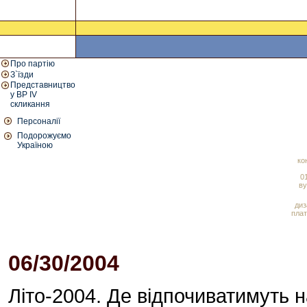
Про партію
З`їзди
Представництво
у ВР IV
скликання
Персоналії
Подорожуємо
Україною
ко
01
ву
диз
плат
06/30/2004
05:41 PM
Літо-2004. Де відпочиватимуть 