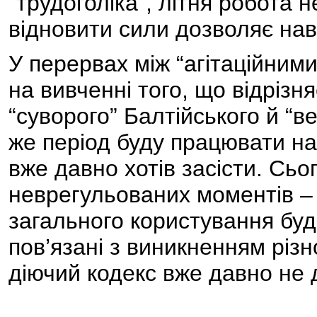
“трудоголіка”, літня робота 
відновити сили дозволяє нав
У перервах між “агітаційним
на вивченні того, що відрізн
“суворого” Балтійського й “
же період буду працювати н
вже давно хотів засісти. Сьо
неврегульованих моментів – 
загального користування буд
пов’язані з виникненням різ
діючий кодекс вже давно не д