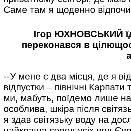
Саме там я щоденно відпочи
Ігор ЮХНОВСЬКИЙ їде
переконався в цілющост
--У мене є два місця, де я в
відпустки – північні Карпати
ми, мабуть, поїдемо лише на 
особлива, шкіра після світяз
я здав світязьку воду на дос
найкраща серед усіх вод Єв