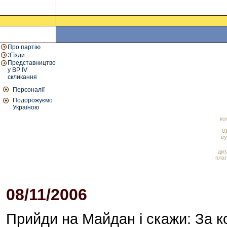
Про партію
З`їзди
Представництво
у ВР IV
скликання
Персоналії
Подорожуємо
Україною
ко
01
ву
диз
плат
08/11/2006
11:41 AM
Прийди на Майдан і скажи: За ко