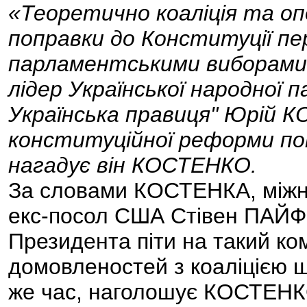
«Теоретично коаліція та о
поправки до Конституції п
парламентськими виборами н
лідер Української народної па
Українська правиця" Юрій 
конституційної реформи пот
нагадує він КОСТЕНКО.
За словами КОСТЕНКА, міжна
екс-посол США Стівен ПАЙФЕ
Президента піти на такий ко
домовленостей з коаліцією щ
же час, наголошує КОСТЕНКО,