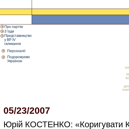
Про партію
З`їзди
Представництво
у ВР IV
скликання
Персоналії
Подорожуємо
Україною
ко
01
ву
диз
плат
05/23/2007
03:33 PM
Юрій КОСТЕНКО: «Коригувати К