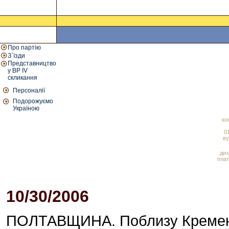
Про партію
З`їзди
Представництво
у ВР IV
скликання
Персоналії
Подорожуємо
Україною
ко
01
ву
диз
плат
10/30/2006
01:15 PM
ПОЛТАВЩИНА. Поблизу Кременч