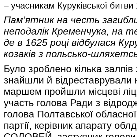
– учасникам Куруківської битви
Пам’ятник на честь загибли
неподалік Кременчука, на те
де в 1625 році відбулася Ку
козаків з польсько-шляхетсь
Було зроблено кілька залпів 
знайшли й відреставрували 
маршем пройшли місцеві ліце
участь голова Ради з відрод
голова Полтавської обласної 
партії, керівник апарату обл
СОЛОВЕЙ, заступник голови