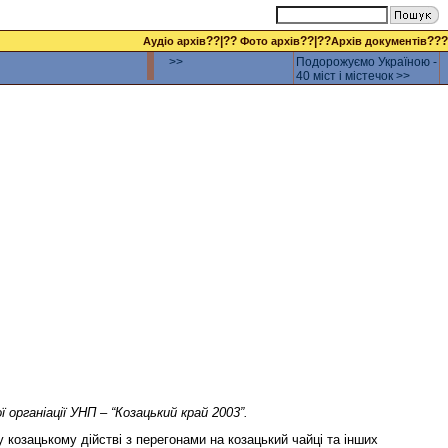
??|??
??|??
???
Аудіо архів
Фото архів
Архів документів
>>
Подорожуємо Україною -
40 міст і містечок >>
 органіації УНП – “Козацький край 2003”.
 козацькому дійстві з перегонами на козацький чайці та інших