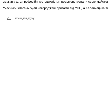
змаганнях, а професійні мотоциклісти продемонстрували свою майстер
Учасники змагань були нагороджені призами від УНП, а Каланчацька т
Версія для друку