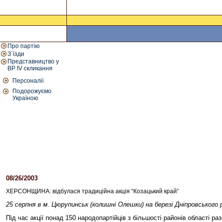
Про партію
З`їзди
Представництво у
ВР IV скликання
Персоналії
Подорожуємо
Україною
08/26/2003
03:12 PM
ХЕРСОНЩИНА: відбулася традиційна акція “Козацький край”
25 серпня в м. Цюрупинськ (колишні Олешки) на березі Дніпровського р
Під час акції понад 150 народопартійців з більшості районів області 