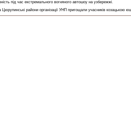
ність під час екстремального вогняного автошоу на узбережжі.
а Цюрупинські райони організації УНП пригощали учасників козацькою ю