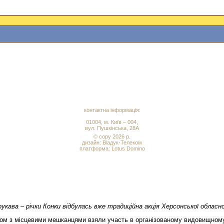
контактна інформація:
01004, м. Київ – 004,
вул. Пушкінська, 28А
© copy 2026 р.
дизайн:
Віадук-Телеком
платформа: Lotus Domino
укава – річки Конки відбулась вже традиційна акція Херсонської обласної
разом з місцевими мешканцями взяли участь в організованому видовищному