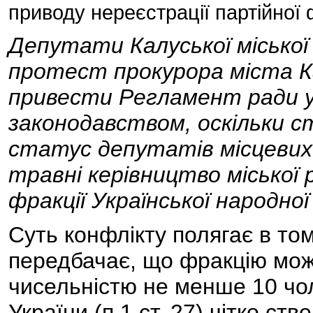
приводу нереєстрації партійної ф
Депутати Калуської міської 
протест прокурора міста К
привести Регламент ради у 
законодавством, оскільки с
статус депутатів місцевих
травні керівництво міської
фракції Української народної
Суть конфлікту полягає в то
передбачає, що фракцію мож
чисельністю не менше 10 чоло
України (п.1 ст. 27) чітко ст