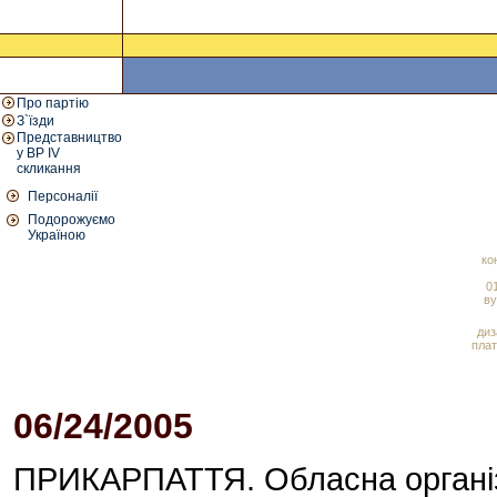
Про партію
З`їзди
Представництво
у ВР IV
скликання
Персоналії
Подорожуємо
Україною
ко
01
ву
диз
плат
06/24/2005
03:30 PM
ПРИКАРПАТТЯ. Обласна організа