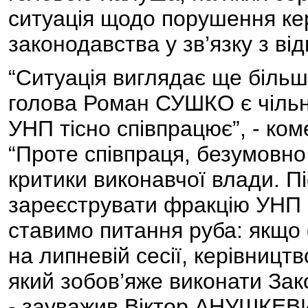
ситуація щодо порушення ке
законодавства у зв’язку з ві
“Ситуація виглядає ще більш
голова Роман СУШКО є чільн
УНП тісно співпрацює”, - к
“Проте співпраця, безумовно
критики виконавчої влади. Пі
зареєструвати фракцію УНП в
ставимо питання руба: якщо
на липневій сесії, керівництв
який зобов’яже виконати Закон
- зауважив Віктор АНУШКЕВ