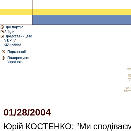
Про партію
З`їзди
Представництво
у ВР IV
скликання
Персоналії
Подорожуємо
Україною
ко
01
ву
диз
плат
01/28/2004
04:13 PM
Юрій КОСТЕНКО: “Ми сподіваємо