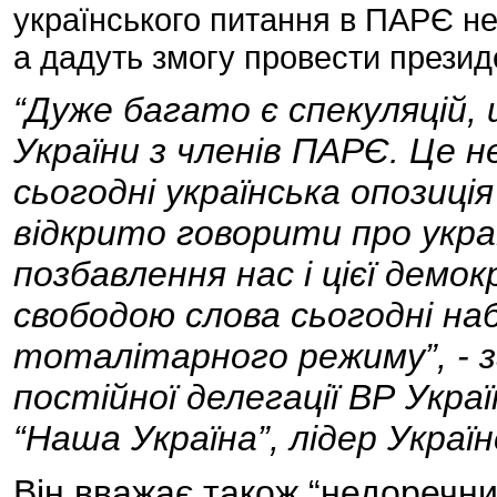
українського питання в ПАРЄ не
а дадуть змогу провести презид
“Дуже багато є спекуляцій,
України з членів ПАРЄ. Це не
сьогодні українська опозиці
відкрито говорити про укра
позбавлення нас і цієї демо
свободою слова сьогодні на
тоталітарного режиму”, - з
постійної делегації ВР Укра
“Наша Україна”, лідер Укра
Він вважає також “недоречн