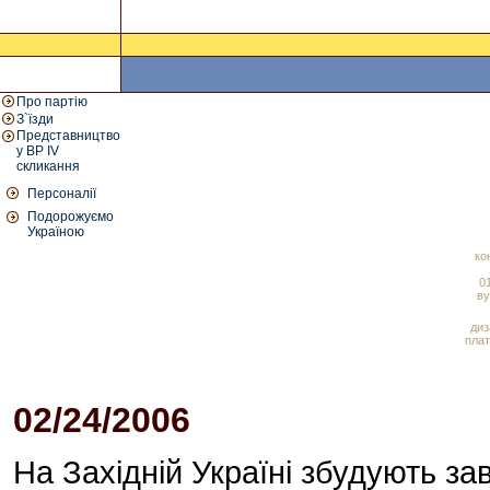
Про партію
З`їзди
Представництво
у ВР IV
скликання
Персоналії
Подорожуємо
Україною
ко
01
ву
диз
плат
02/24/2006
01:56 PM
На Західній Україні збудують за