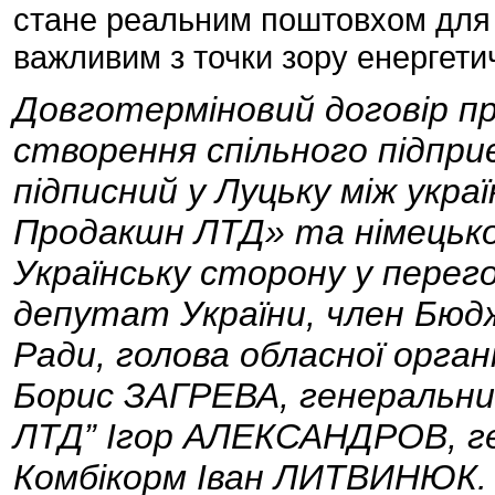
стане реальним поштовхом для 
важливим з точки зору енергети
Довготерміновий договір п
створення спільного підпри
підписний у Луцьку між укр
Продакшн ЛТД» та німецько
Українську сторону у пере
депутат України, член Бюд
Ради, голова обласної органі
Борис ЗАГРЕВА, генеральни
ЛТД” Ігор АЛЕКСАНДРОВ, г
Комбікорм Іван ЛИТВИНЮК. 