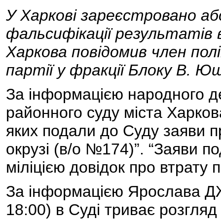
У Харкові зареєстровано аб
фальсифікації результатів 
Харкова повідомив член полі
партії у фракції Блоку В.
За інформацією народного д
районного суду міста Харков
яких подали до Суду заяви п
окрузі (в/о №174)”. “Заяви по
міліцією довідок про втрату п
За інформацією Ярослава Д
18:00) в Суді триває розгляд