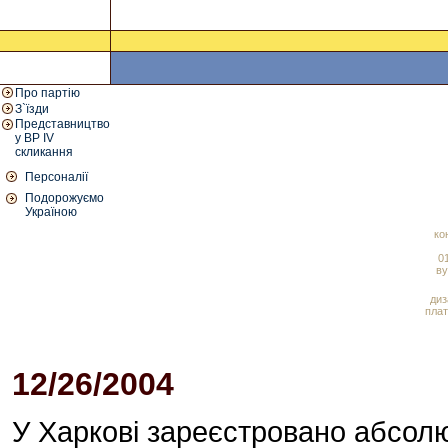
Про партію
З`їзди
Представництво
у ВР IV
скликання
Персоналії
Подорожуємо
Україною
ко
01
ву
диз
плат
12/26/2004
06:36 PM
У Харкові зареєстровано абсолю