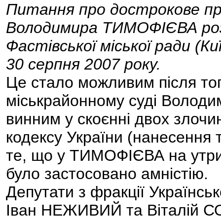
Питання про дострокове п
Володимира ТИМОФІЄВА розг
Фастівської міської ради (К
30 серпня 2007 року.
Це стало можливим після тог
міськрайонному суді Волод
винним у скоєнні двох злочин
кодексу України (нанесення 
те, що у ТИМОФІЄВА на утри
було застосовано амністію.
Депутати з фракції Українськ
Іван НЕЖИВИЙ та Віталій С