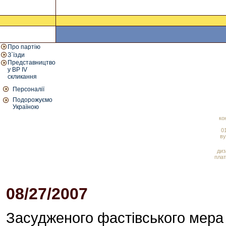
Про партію
З`їзди
Представництво
у ВР IV
скликання
Персоналії
Подорожуємо
Україною
ко
01
ву
диз
плат
08/27/2007
05:34 PM
Засудженого фастівського мера 