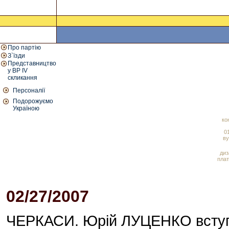
Про партію
З`їзди
Представництво
у ВР IV
скликання
Персоналії
Подорожуємо
Україною
ко
01
ву
диз
плат
02/27/2007
04:01 PM
ЧЕРКАСИ. Юрій ЛУЦЕНКО вступи