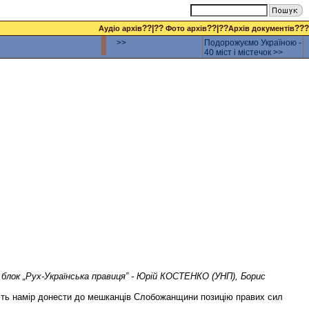
??|??
??|??
???
Аудіо архів
Фото архів
Архів документів
>>
Подорожуємо Україною -
40 міст і містечок >>
 блок „Рух-Українська правиця” - Юрій КОСТЕНКО (УНП), Борис
ають намір донести до мешканців Слобожанщини позицію правих сил