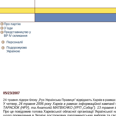
Про партію
З`їзди
Представництво у
ВР IV скликання
Персоналії
Подорожуємо
Україною
05/23/2007
07:07 PM
24 травня лідери блоку „Рух-Українська Правиця” відвідають Харків в рамках
У четвер,
24 травня 2006 року Харків в рамках інформаційної кампані
ТАРАСЮК (НРУ), та Анатолій МАТВІЄНКО (УРП „Собор”). 13 травня інф
Про це повідомив голова Харківської обласної організації Українськ
щодо проведення в Україні дострокових парламентських виборів та св