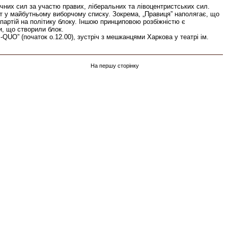
них сил за участю правих, ліберальних та лівоцентристських сил.
вот у майбутньому виборчому списку. Зокрема, „Правиця” наполягає, що
партій на політику блоку. Іншою принциповою розбіжністю є
и, що створили блок.
UO” (початок о.12.00), зустріч з мешканцями Харкова у театрі ім.
На першу сторінку