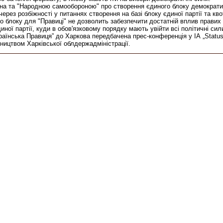
на та "Народною самообороною" про створення єдиного блоку демократич
через розбіжності у питаннях створення на базі блоку єдиної партії та к
 блоку для "Правиці" не дозволить забезпечити достатній вплив правих 
иної партії, куди в обов'язковому порядку мають увійти всі політичні сил
їнська Правиця” до Харкова передбачена прес-конференція у ІА „Status-Q
вництвом Харківської облдержадміністрації.