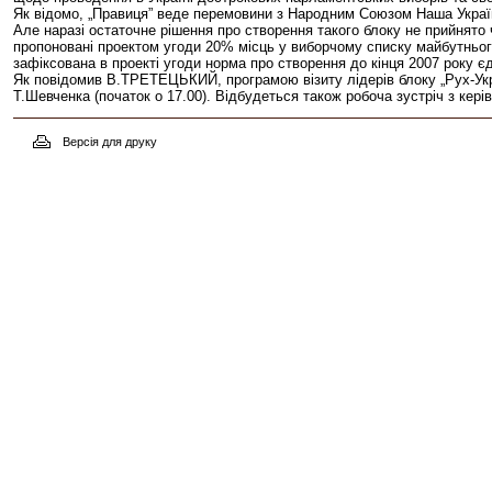
Як відомо, „Правиця” веде перемовини з Народним Союзом Наша Украї
Але наразі остаточне рішення про створення такого блоку не прийнято 
пропоновані проектом угоди 20% місць у виборчому списку майбутнього
зафіксована в проекті угоди норма про створення до кінця 2007 року єд
Як повідомив В.ТРЕТЕЦЬКИЙ, програмою візиту лідерів блоку „Рух-Укра
Т.Шевченка (початок о 17.00). Відбудеться також робоча зустріч з кері
Версія для друку