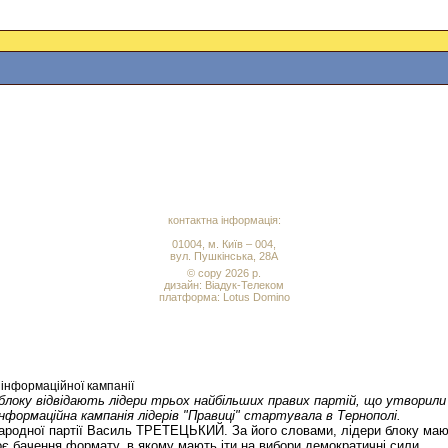
контактна інформація:
01004, м. Київ – 004,
вул. Пушкінська, 28А
© copy 2026 р.
дизайн:
Віадук-Телеком
платформа: Lotus Domino
 інформаційної кампанії
ї блоку відвідають лідери трьох найбільших правих партій, що утворили
ормаційна кампанія лідерів "Правиці" стартувала в Тернополі.
ої народної партії Василь ТРЕТЕЦЬКИЙ. За його словами, лідери блоку м
оє бачення формату, в якому мають іти на вибори демократичні сили.