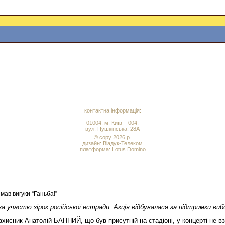
контактна інформація:
01004, м. Київ – 004,
вул. Пушкінська, 28А
© copy 2026 р.
дизайн:
Віадук-Телеком
платформа: Lotus Domino
ав вигуки “Ганьба!”
т за участю зірок російської естради. Акція відбувалася за підтримк
захисник Анатолій БАННИЙ, що був присутній на стадіоні, у концерті не в