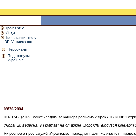
Про партію
З`їзди
Представництво у
ВР IV скликання
Персоналії
Подорожуємо
Україною
09/30/2004
01:06 PM
ПОЛТАВЩИНА. Замість подяки за концерт російських зірок ЯНУКОВИЧ отрим
Учора, 28 вересня, у Полтаві на стадіоні “Ворскла” відбувся концер
Як розповів прес-службі Української народної партії журналіст і право