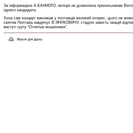
За інформацією А.БАННОГО, міліція не дозволила прихильникам Віктора
одного кандидата.
Хоча сам концерт викликав у полтавців великий інтерес, цього не мо
святом Полтава завдячує В.ЯНУКОВИЧУ, стадіон замість овацій відпов
виступ гурту “Отпетые мошенники”.
Версія для друку