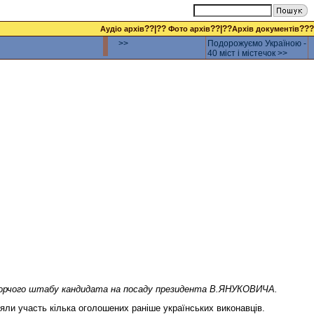
??|??
??|??
???
Аудіо архів
Фото архів
Архів документів
>>
Подорожуємо Україною -
40 міст і містечок >>
и виборчого штабу кандидата на посаду президента В.ЯНУКОВИЧА.
зяли участь кілька оголошених раніше українських виконавців.