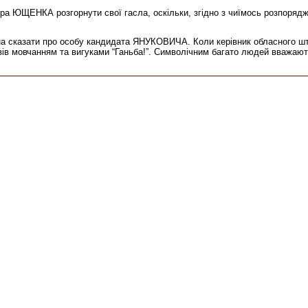
 ЮЩЕНКА розгорнути свої гасла, оскільки, згідно з чиїмось розпоряджен
жна сказати про особу кандидата ЯНУКОВИЧА. Коли керівник обласного 
ів мовчанням та вигуками “Ганьба!”. Символічним багато людей вважаю