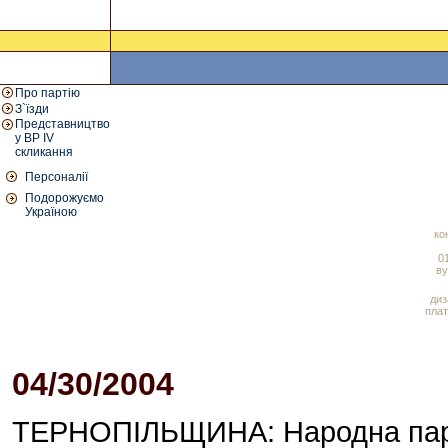
Про партію
З`їзди
Представництво
у ВР IV
скликання
Персоналії
Подорожуємо
Україною
ко
01
ву
диз
плат
04/30/2004
02:56 PM
ТЕРНОПІЛЬЩИНА: Народна парті