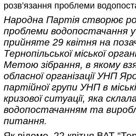
розв’язання проблеми водопост
Народна Партія створює роб
проблеми водопостачання у 
прийняте 29 квітня на поза
Тернопільської міської органі
Метою зібрання, в якому вз
обласної організації УНП 
партійної групи УНП в міськ
кризової ситуації, яка склал
водопостачанням та виробле
питання.
Як відомо, 22 квітня ВАТ “Т