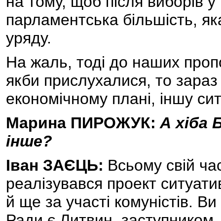
на тому, щоб після виборів у
парламентська більшість, як
уряду.
На жаль, тоді до наших проп
якби прислухалися, то зараз
економічному плані, іншу си
Марина ПИРОЖУК:
А хіба
інше?
Іван ЗАЄЦЬ:
Всьому свій ча
реалізувався проект ситуатив
й ще за участі комуністів. В
Ради є Литвин, заступником 