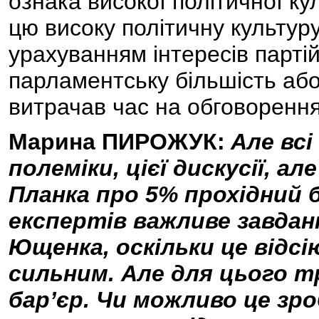
ознака високої політичної к
цю високу політичну культуру
урахуванням інтересів парті
парламентську більшість або
витрачав час на обговорення
Марина ПИРОЖУК:
Але всі
полеміки, цієї дискусії, а
Планка про 5% прохідний б
експертів важливе завдан
Ющенка, оскільки це відсі
сильним. Але для цього т
бар’єр. Чи можливо це зр