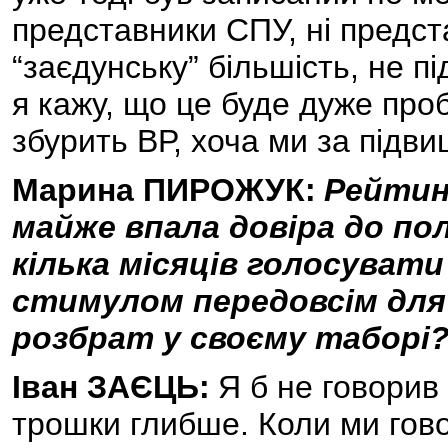
представники СПУ, ні предст
“заєдунську” більшість, не п
я кажу, що це буде дуже проб
збурить ВР, хоча ми за підвищ
Марина ПИРОЖУК:
Рейтин
майже впала довіра до пол
кілька місяців голосуват
стимулом передовсім для
розбрат у своєму таборі? (
Іван ЗАЄЦЬ:
Я б не говорив
трошки глибше. Коли ми гово