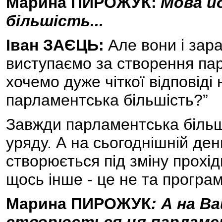
Марина ПИРОЖУК:
Мова й
більшість...
Іван ЗАЄЦЬ:
Але вони і зар
виступаємо за створення пар
хочемо дуже чіткої відповіді
парламентська більшість?”
Завжди парламентська більш
уряду. А на сьогоднішній де
створюється під зміну прохід
щось інше - це не та програм
Марина ПИРОЖУК
: А на В