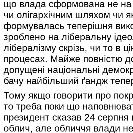
що влада сформована не на 
чи олігархічним шляхом чи я
формувалась теперішня вико
зроблено на ліберальну ідео
лібералізму скрізь, чи то в ц
процесах. Майже повністю д
допущені національні демокр
бачу найбільший ґандж тепер
Тому якщо говорити про пок
то треба поки що наповнюват
президент сказав 24 серпня 
облич, але обличчя влади не 