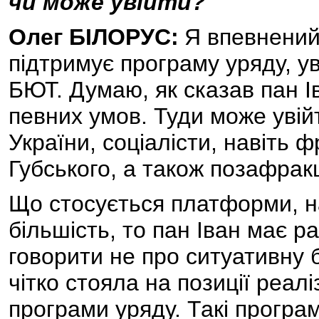
чи може увійти?
Олег БІЛОРУС:
Я впевнений,
підтримує програму уряду, ув
БЮТ. Думаю, як сказав пан І
певних умов. Туди може увійт
України, соціалісти, навіть ф
Губського, а також позафракц
Що стосується платформи, н
більшість, то пан Іван має р
говорити не про ситуативну б
чітко стояла на позиції реал
програми уряду. Такі програм